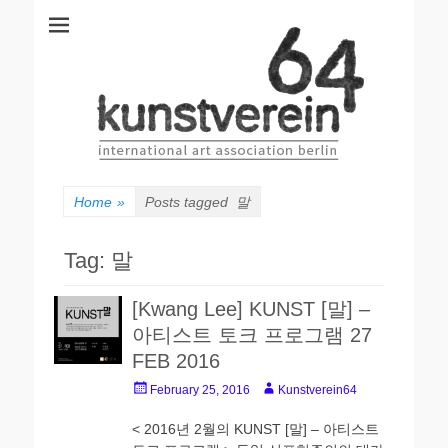
kunstverein64
International Art Association
Home
»
Posts tagged
말
Tag:
말
[Kwang Lee] KUNST [말] –
아티스트 토크 프로그램 27
FEB 2016
Posted
Author
February 25, 2016
Kunstverein64
on
< 2016년 2월의 KUNST [말] – 아티스트