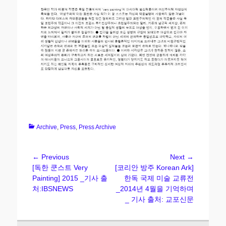
Categories
Archive
,
Press
,
Press Archive
Post
← Previous
Next →
Previous
Next
[독한 쿤스트 Very
[코리안 방주 Korean Ark]
navigation
post:
post:
Painting] 2015 _기사 출
한독 국제 미술 교류전
처:IBSNEWS
_2014년 4월을 기억하며
_ 기사 출처: 교포신문