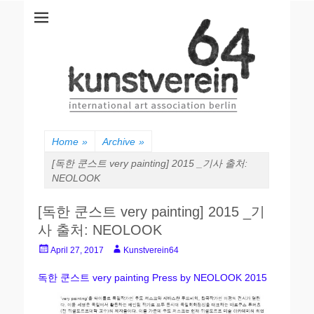
kunstverein64
International Art Association
Home
»
Archive
»
[독한 쿤스트 very painting] 2015 _기사 출처:
NEOLOOK
[독한 쿤스트 very painting] 2015 _기
사 출처: NEOLOOK
Posted
Author
April 27, 2017
Kunstverein64
on
독한 쿤스트 very painting Press by NEOLOOK 2015