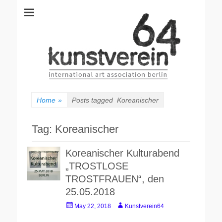
kunstverein64
International Art Association
Home
»
Posts tagged
Koreanischer
Tag:
Koreanischer
Koreanischer Kulturabend
„TROSTLOSE
TROSTFRAUEN“, den
25.05.2018
Posted
Author
May 22, 2018
Kunstverein64
on