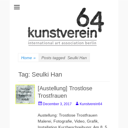
kunstverein64
International Art Association
Home
»
Posts tagged
Seulki Han
Tag: Seulki Han
[Austellung] Trostlose
Trostfrauen
P
A
December 3, 2017
Kunstverein64
o
u
s
t
Austellung: Trostlose Trostfrauen
t
h
Malerei, Fotografie, Video, Grafik,
e
o
Installation Kurzbeschreibung: Am 8. 5.