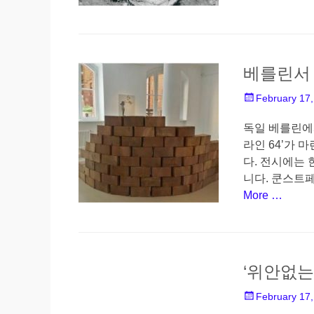
n
베를린서 
P
February 17
o
s
독일 베를린에
t
라인 64’가 
e
다. 전시에는 
d
니다. 쿤스트
o
More …
n
‘위안없는
P
February 17
o