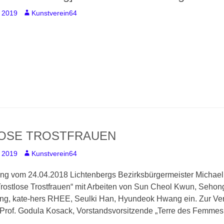
, 2019
A
Kunstverein64
u
t
h
o
r
OSE TROSTFRAUEN
, 2019
A
Kunstverein64
u
ung vom 24.04.2018 Lichtenbergs Bezirksbürgermeister Michael G
t
h
Trostlose Trostfrauen“ mit Arbeiten von Sun Cheol Kwun, Seho
o
g, kate-hers RHEE, Seulki Han, Hyundeok Hwang ein. Zur Ver
r
Prof. Godula Kosack, Vorstandsvorsitzende „Terre des Femme