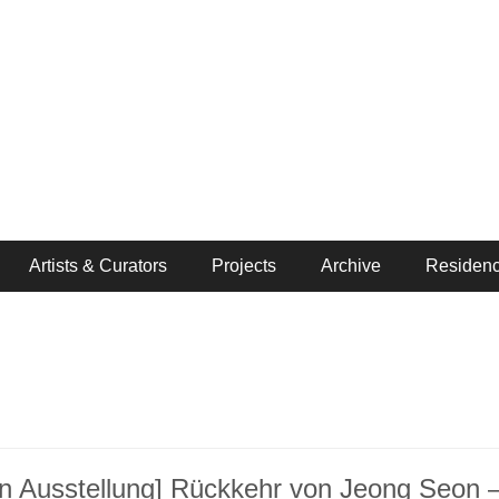
Artists & Curators
Projects
Archive
Residenc
n Ausstellung] Rückkehr von Jeong Seon – 