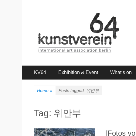
kunstverein64
International Art Association
Primary
Skip
KV64
Exhibition & Event
What’s on
to
Menu
content
Home
»
Posts tagged
위안부
Tag: 위안부
[Fotos vo