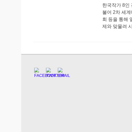
s
한국작가 8인
t
불어 2차 세
e
회 등을 통해 
d
제와 맞물려 
o
n