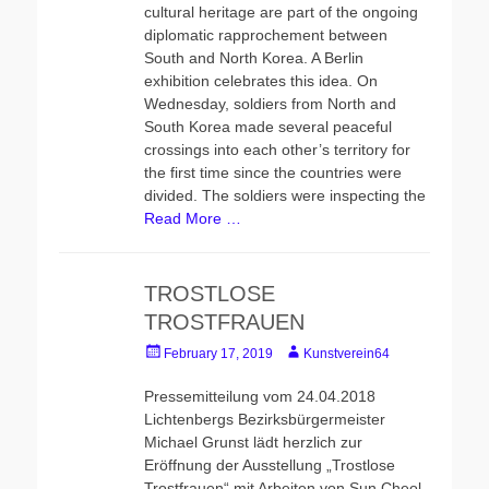
cultural heritage are part of the ongoing
diplomatic rapprochement between
South and North Korea. A Berlin
exhibition celebrates this idea. On
Wednesday, soldiers from North and
South Korea made several peaceful
crossings into each other’s territory for
the first time since the countries were
divided. The soldiers were inspecting the
Read More …
TROSTLOSE
TROSTFRAUEN
Posted
Author
February 17, 2019
Kunstverein64
on
Pressemitteilung vom 24.04.2018
Lichtenbergs Bezirksbürgermeister
Michael Grunst lädt herzlich zur
Eröffnung der Ausstellung „Trostlose
Trostfrauen“ mit Arbeiten von Sun Cheol