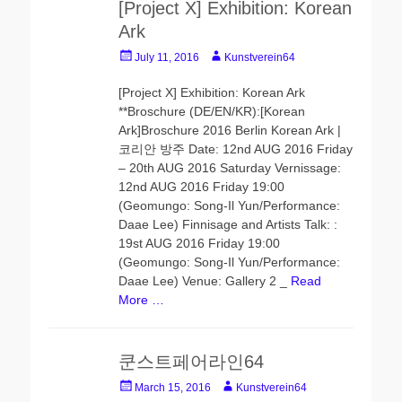
[Project X] Exhibition: Korean
Ark
Posted
Author
July 11, 2016
Kunstverein64
on
[Project X] Exhibition: Korean Ark
**Broschure (DE/EN/KR):[Korean
Ark]Broschure 2016 Berlin Korean Ark |
코리안 방주 Date: 12nd AUG 2016 Friday
– 20th AUG 2016 Saturday Vernissage:
12nd AUG 2016 Friday 19:00
(Geomungo: Song-Il Yun/Performance:
Daae Lee) Finnisage and Artists Talk: :
19st AUG 2016 Friday 19:00
(Geomungo: Song-Il Yun/Performance:
Daae Lee) Venue: Gallery 2 _
Read
More …
쿤스트페어라인64
Posted
Author
March 15, 2016
Kunstverein64
on